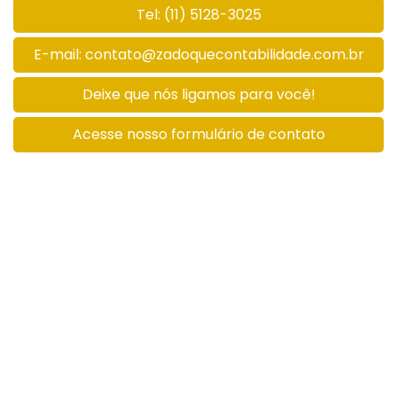
Tel: (11) 5128-3025
E-mail: contato@zadoquecontabilidade.com.br
Deixe que nós ligamos para você!
Acesse nosso formulário de contato
Estamos localizados na:
Av. do café, 130, Conj. 115, Vila Guarani
São Paulo/SP - CEP: 04311-000
Horário de funcionamento: Seg à Sex: 08h - 12h /
13h - 18h