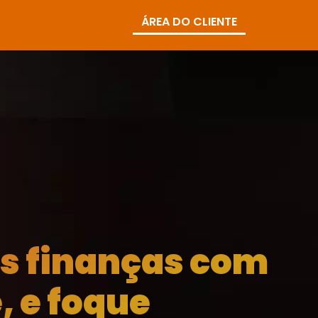
ÁREA DO CLIENTE
as finanças com
, e foque