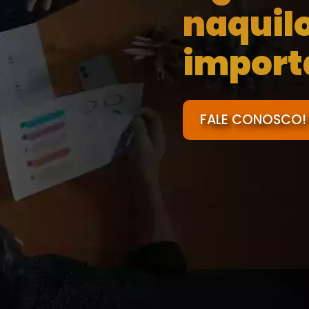
naquil
import
FALE CONOSCO!