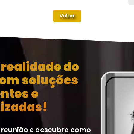
Voltar
realidade do
com soluções
entes e
izadas!
 reunião e descubra como