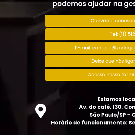
podemos ajudar na ges
Converse conosc
Tel: (11) 5
E-mail: contato@zadoque
Deixe que nós lig
Acesse nosso formu
Estamos loca
Av. do café, 130, Con
São Paulo/SP - 
Horário de funcionamento: Seg 