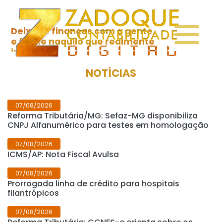
Deixe as finanças com a gente,
e foque naquilo que realmente
importa!
NOTÍCIAS
07/08/2026
Reforma Tributária/MG: Sefaz-MG disponibiliza
CNPJ Alfanumérico para testes em homologação
07/08/2026
ICMS/AP: Nota Fiscal Avulsa
07/08/2026
Prorrogada linha de crédito para hospitais
filantrópicos
07/08/2026