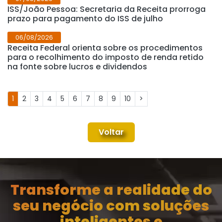
ISS/João Pessoa: Secretaria da Receita prorroga
prazo para pagamento do ISS de julho
06/08/2026
Receita Federal orienta sobre os procedimentos
para o recolhimento do imposto de renda retido
na fonte sobre lucros e dividendos
1
2
3
4
5
6
7
8
9
10
>
Voltar
Transforme a realidade do
seu negócio com soluções
inteligentes e