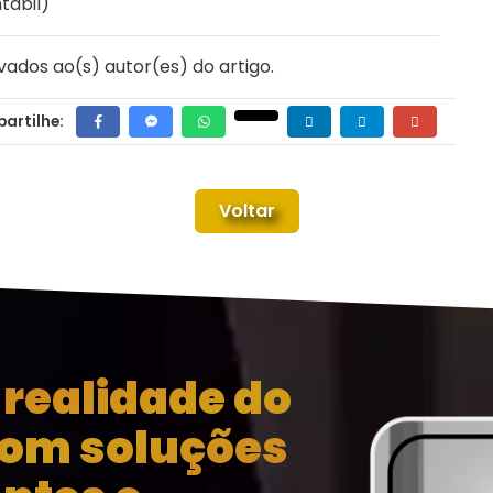
tábil
)
vados ao(s) autor(es) do artigo.
artilhe:
Voltar
realidade do
com soluções