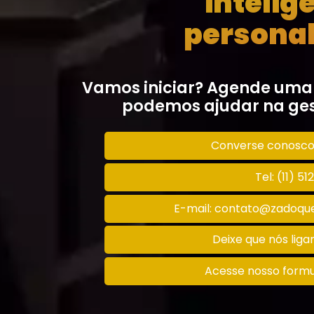
intelig
personal
Vamos iniciar? Agende uma
podemos ajudar na ges
Converse conosc
Tel: (11) 5
E-mail: contato@zadoque
Deixe que nós lig
Acesse nosso formu