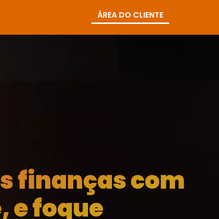
ÁREA DO CLIENTE
as finanças com
, e foque