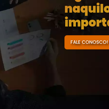
naquil
import
FALE CONOSCO!