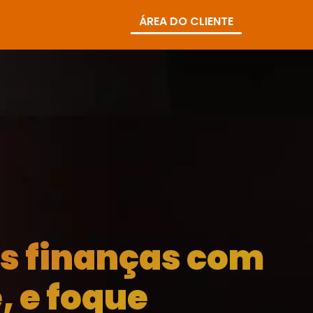
ÁREA DO CLIENTE
as finanças com
, e foque