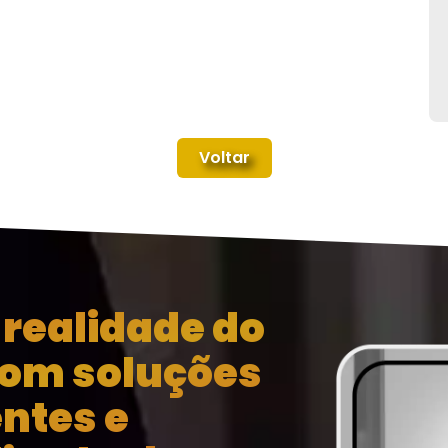
Voltar
realidade do
com soluções
entes e