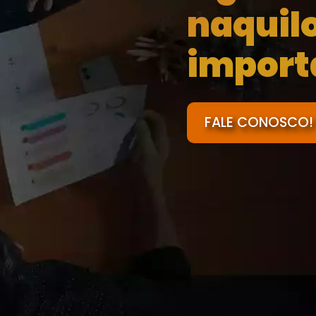
naquil
import
FALE CONOSCO!