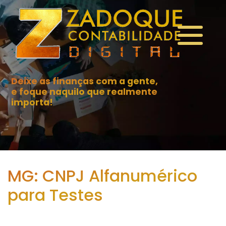
Deixe as finanças com a gente,
e foque naquilo que realmente
importa!
MG: CNPJ Alfanumérico
para Testes