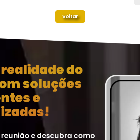
Voltar
realidade do
com soluções
entes e
izadas!
 reunião e descubra como