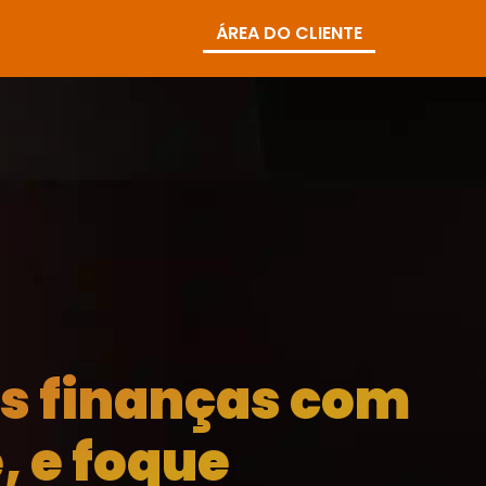
ÁREA DO CLIENTE
as finanças com
, e foque