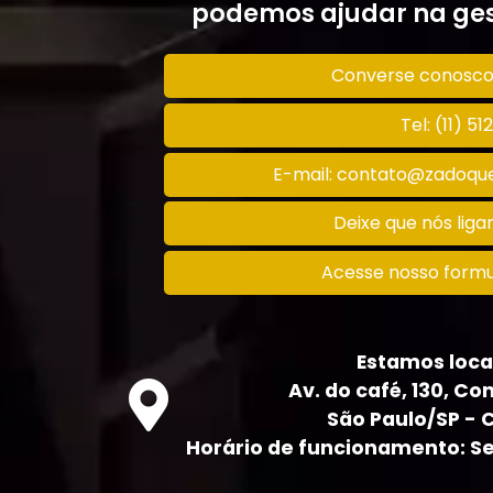
podemos ajudar na ges
Converse conosc
Tel: (11) 5
E-mail: contato@zadoque
Deixe que nós lig
Acesse nosso formu
Estamos loca
Av. do café, 130, Con
São Paulo/SP - 
Horário de funcionamento: Seg 