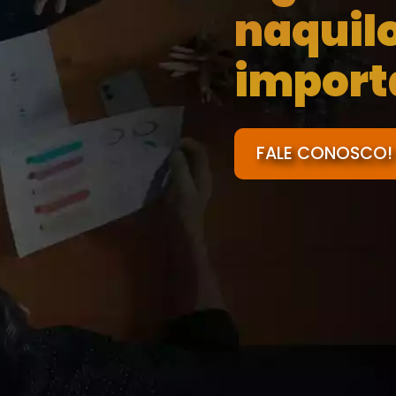
naquil
import
FALE CONOSCO!