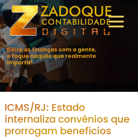
Deixe as finanças com a gente,
e foque naquilo que realmente
importa!
ICMS/RJ: Estado
internaliza convênios que
prorrogam benefícios