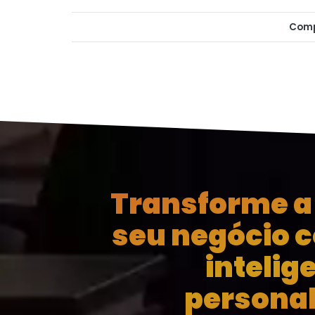
Comp
Transforme a 
seu negócio 
intelig
personal