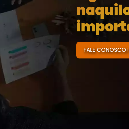
naquil
import
FALE CONOSCO!