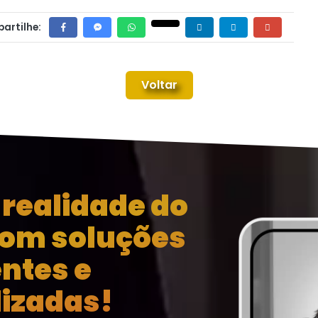
artilhe:
Voltar
realidade do
com soluções
entes e
izadas!