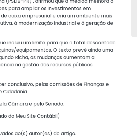
ha (PSDB-PR) , afirmou que a medida melhora o
ções para ampliar os investimentos em
 de caixa empresarial e cria um ambiente mais
tiva, à modernização industrial e à geração de
que incluiu um limite para que o total descontado
quinas/equipamentos. O texto prevê ainda uma
 Segundo Richa, as mudanças aumentam a
iência na gestão dos recursos públicos.
ter conclusivo, pelas comissões de Finanças e
e Cidadania.
 pela Câmara e pelo Senado.
ado do Meu Site Contábil
)
vados ao(s) autor(es) do artigo.