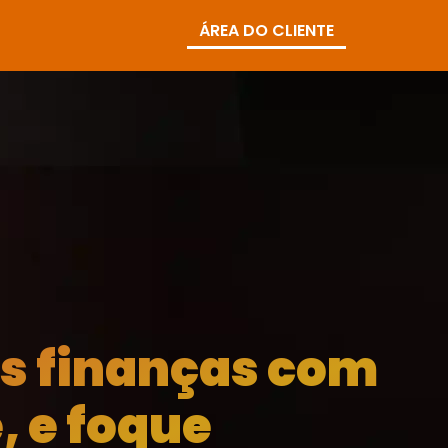
ÁREA DO CLIENTE
as finanças com
, e foque