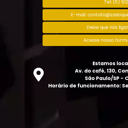
Tel: (11) 5
E-mail: contato@zadoque
Deixe que nós lig
Acesse nosso formu
Estamos loca
Av. do café, 130, Con
São Paulo/SP - 
Horário de funcionamento: Seg 