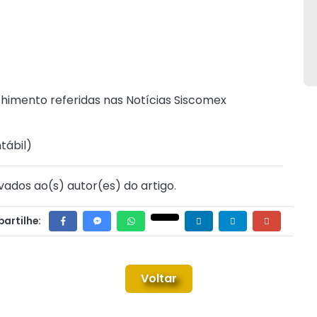
himento referidas nas Notícias Siscomex
tábil
)
vados ao(s) autor(es) do artigo.
artilhe:
Voltar