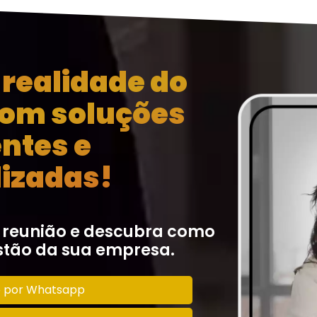
realidade do
com soluções
entes e
izadas!
 reunião e descubra como
tão da sua empresa.
o por Whatsapp