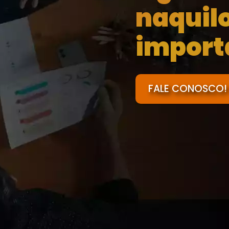
naquil
import
FALE CONOSCO!