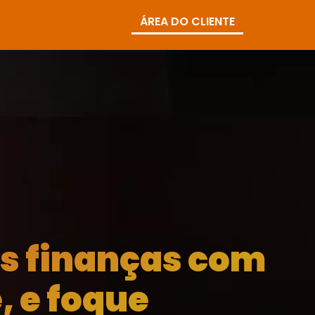
ÁREA DO CLIENTE
as finanças com
, e foque