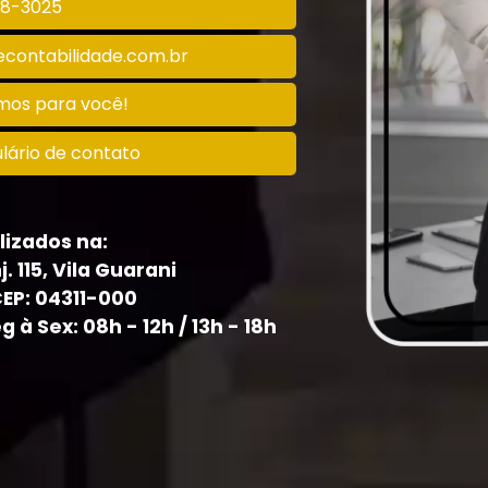
128-3025
contabilidade.com.br
amos para você!
lário de contato
lizados na:
j. 115, Vila Guarani
CEP: 04311-000
à Sex: 08h - 12h / 13h - 18h