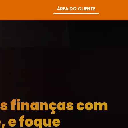
ÁREA DO CLIENTE
as finanças com
, e foque