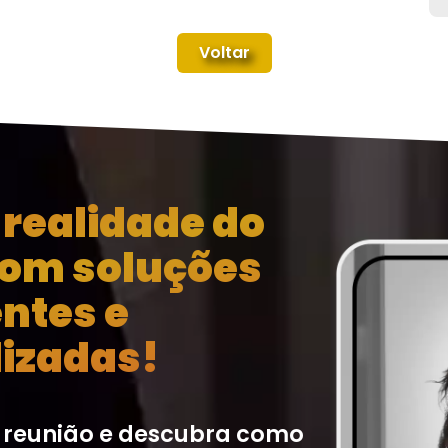
Voltar
realidade do
com soluções
entes e
izadas!
 reunião e descubra como