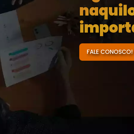
naquil
import
FALE CONOSCO!