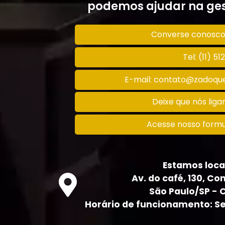
podemos ajudar na ges
Converse conosc
Tel: (11) 5
E-mail: contato@zadoque
Deixe que nós lig
Acesse nosso formu
Estamos loca
Av. do café, 130, Con
São Paulo/SP - 
Horário de funcionamento: Seg 