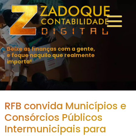
Deixe as finanças com a gente,
e foque naquilo que realmente
importa!
RFB convida Municípios e
Consórcios Públicos
Intermunicipais para