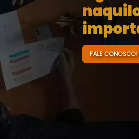
naquil
import
FALE CONOSCO!