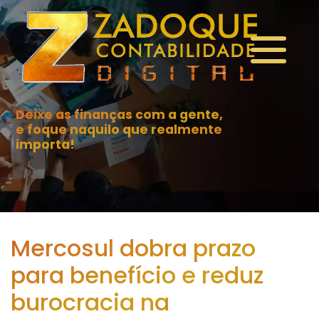
Deixe as finanças com a gente,
e foque naquilo que realmente
importa!
Mercosul dobra prazo
para benefício e reduz
burocracia na