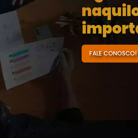
naquil
import
FALE CONOSCO!