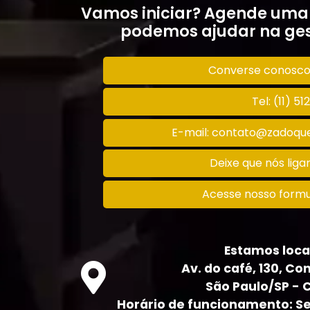
Vamos iniciar? Agende uma
podemos ajudar na ges
Converse conosc
Tel: (11) 5
E-mail: contato@zadoque
Deixe que nós lig
Acesse nosso formu
Estamos loca
Av. do café, 130, Con
São Paulo/SP - 
Horário de funcionamento: Seg 