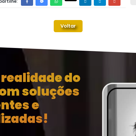
artilhe:
Voltar
realidade do
com soluções
entes e
izadas!