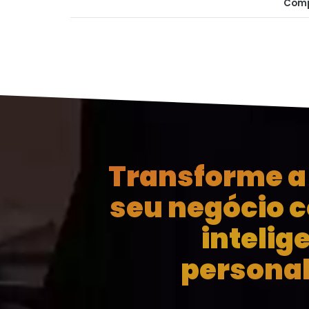
Comp
Transforme a 
seu negócio 
intelig
personal