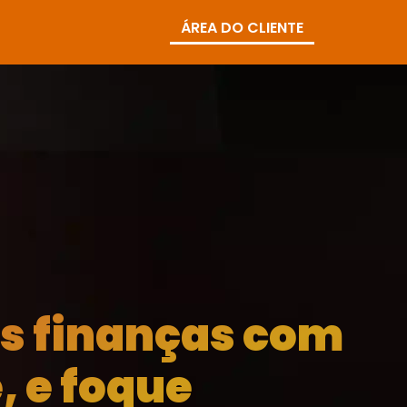
ÁREA DO CLIENTE
as finanças com
, e foque