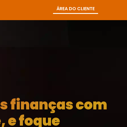
ÁREA DO CLIENTE
as finanças com
, e foque