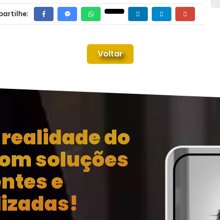
artilhe:
Voltar
realidade do
com soluções
entes e
izadas!