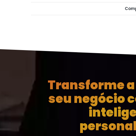
Comp
Transforme a 
seu negócio 
intelig
personal