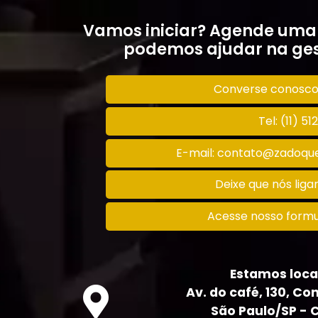
Vamos iniciar? Agende uma
podemos ajudar na ges
Converse conosc
Tel: (11) 5
E-mail: contato@zadoque
Deixe que nós lig
Acesse nosso formu
Estamos loca
Av. do café, 130, Con
São Paulo/SP - 