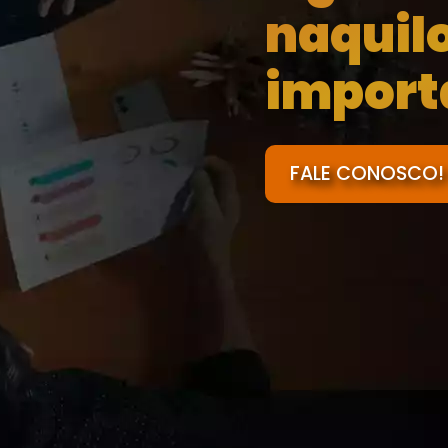
naquil
import
FALE CONOSCO!