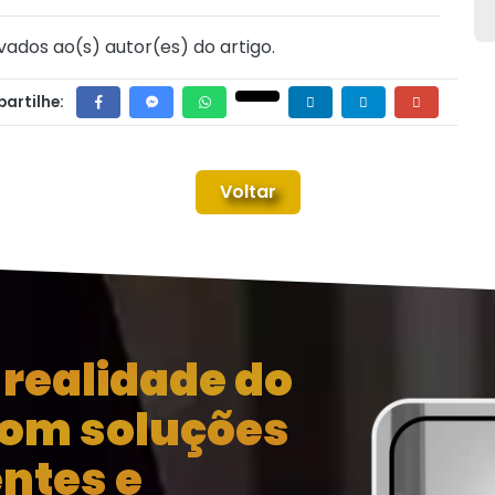
vados ao(s) autor(es) do artigo.
artilhe:
Voltar
realidade do
com soluções
entes e