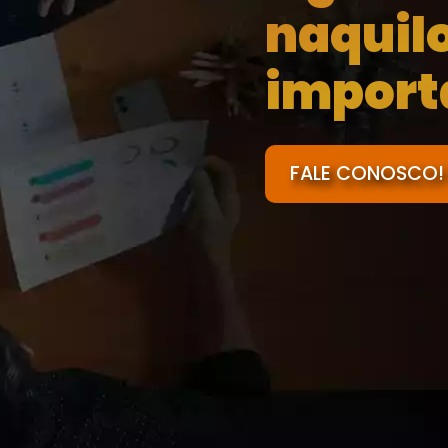
naquil
import
FALE CONOSCO!