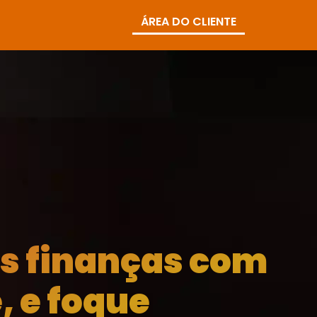
ÁREA DO CLIENTE
as finanças com
, e foque